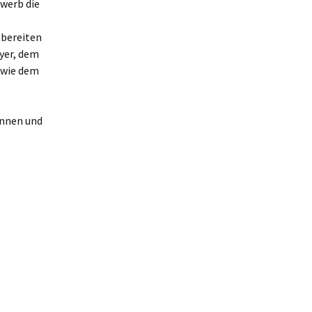
werb die
sbereiten
lyer, dem
owie dem
innen und