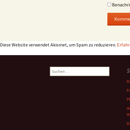
Benachri
Diese Website verwendet Akismet, um Spam zu reduzieren.
Erfahr
Suchen
S
nach:
D
F
P
H
H
D