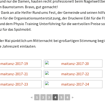
und nur die Damen, hauten recht professionell beim Nagelwettbe
en Baumstamm. Bravo, gut gemacht!
Dank an alle Helfer Rund ums Fest, der Gemeinde und seinen hilf
n für die Organisationsunterstützung, der Druckerei Eibl für die F
und dem Physio Training Unterföhring für die wertvollen Preise s
 für das Spülmobil.
der Mai pünktlich um Mitternacht bei großartigen Stimmung beg
 Jahreszeit einläuten.
◄
1
2
3
4
5
6
►