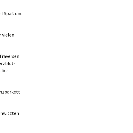
el Spaß und
 vielen
 Traversen
erzblut-
lies.
anzparkett
schwitzten