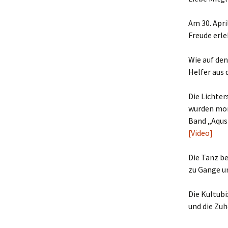
Am 30. Apri
Freude erle
Wie auf den
Helfer aus 
Die Lichte
wurden mont
Band „Aqust
[Video]
Die Tanz b
zu Gange u
Die Kultub
und die Zuh