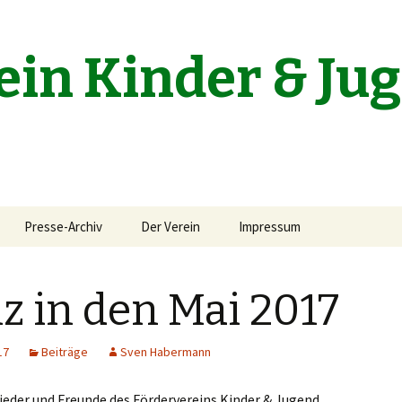
ein Kinder & Ju
Presse-Archiv
Der Verein
Impressum
z in den Mai 2017
17
Beiträge
Sven Habermann
ieder und Freunde des Fördervereins Kinder & Jugend.