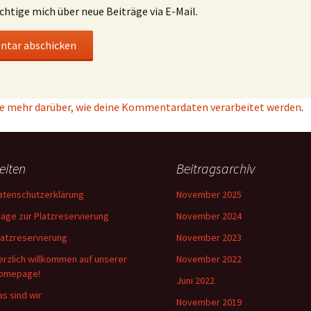
chtige mich über neue Beiträge via E-Mail.
e mehr darüber, wie deine Kommentardaten verarbeitet werden
.
eiten
Beitragsarchiv
atenschutzerklärung
November 2025
rage zur Platzreservierung
November 2024
latzreservierung
November 2023
erzlich willkommen auf unserer
November 2022
omepage!
Juni 2022
as sind wir
November 2019