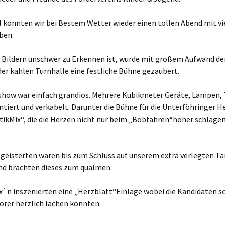
l konnten wir bei Bestem Wetter wieder einen tollen Abend mit vi
ben.
 Bildern unschwer zu Erkennen ist, wurde mit großem Aufwand der
der kahlen Turnhalle eine festliche Bühne gezaubert.
rshow war einfach grandios. Mehrere Kubikmeter Geräte, Lampen,
iert und verkabelt. Darunter die Bühne für die Unterföhringer H
ikMix“, die die Herzen nicht nur beim „Bobfahren“höher schlagen 
egeisterten waren bis zum Schluss auf unserem extra verlegten T
nd brachten dieses zum qualmen.
ix`n inszenierten eine „Herzblatt“Einlage wobei die Kandidaten 
örer herzlich lachen konnten.