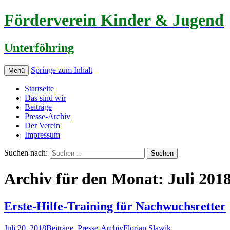
Förderverein Kinder & Jugend
Unterföhring
Springe zum Inhalt
Menü
Startseite
Das sind wir
Beiträge
Presse-Archiv
Der Verein
Impressum
Suchen nach:
Archiv für den Monat: Juli 201
Erste-Hilfe-Training für Nachwuchsretter
Juli 20, 2018
Beiträge
,
Presse-Archiv
Florian Slawik